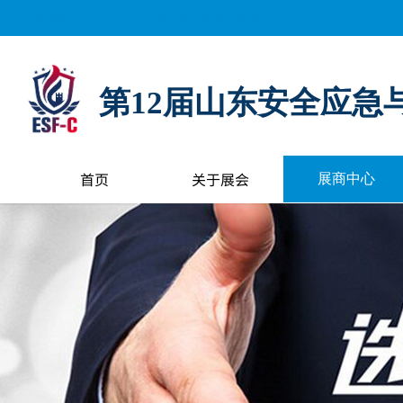
距离展会开幕还有：
0
天
0
小时
0
分钟
0
秒
第12届山东安全应急
首页
关于展会
展商中心