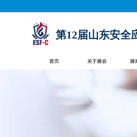
距离展会开幕还有：
0
天
0
小时
0
分钟
0
秒
第12届山东安全
首页
关于展会
展