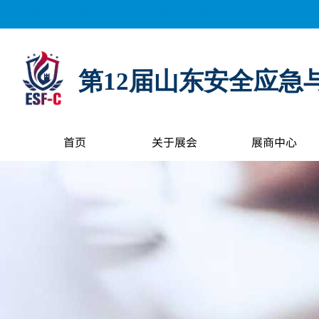
距离展会开幕还有：
0
天
0
小时
0
分钟
0
秒
第12届山东安全应急
首页
关于展会
展商中心