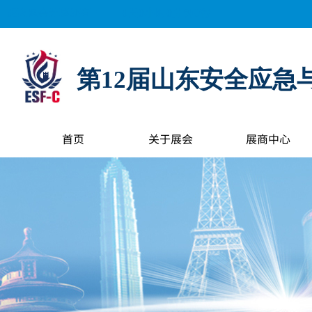
距离展会开幕还有：
0
天
0
小时
0
分钟
0
秒
第12届山东安全应急
首页
关于展会
展商中心