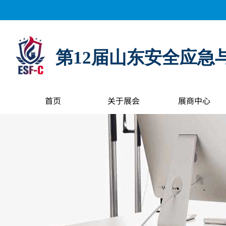
距离展会开幕还有：
0
天
0
小时
0
分钟
0
秒
第12届山东安全应急
首页
关于展会
展商中心