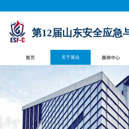
距离展会开幕还有：
0
天
0
小时
0
分钟
0
秒
第12届山东安全应急
首页
展商中心
关于展会