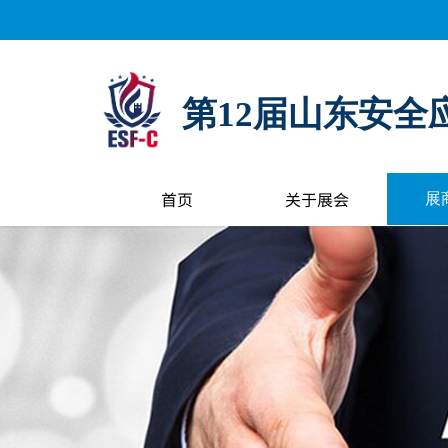
距离展会开幕还有：
0
天
0
小时
0
分钟
0
秒
第12届山东安全
首页
关于展会
展