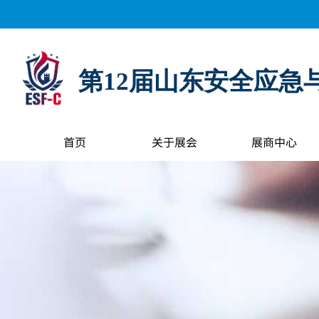
距离展会开幕还有：
0
天
0
小时
0
分钟
0
秒
第12届山东安全应急
首页
关于展会
展商中心