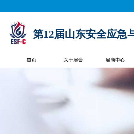
距离展会开幕还有：
0
天
0
小时
0
分钟
0
秒
第12届山东安全应急
首页
关于展会
展商中心