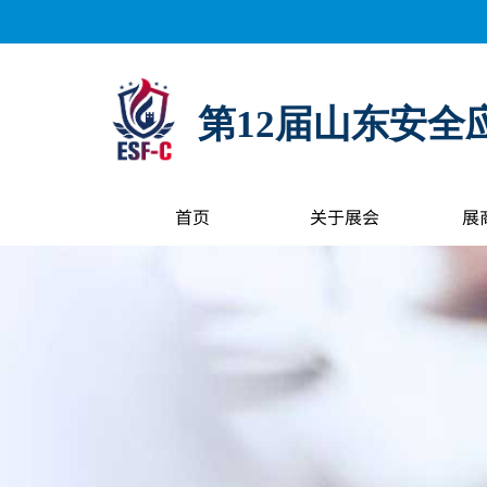
距离展会开幕还有：
0
天
0
小时
0
分钟
0
秒
第12届山东安全
首页
关于展会
展