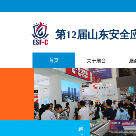
距离展会开幕还有：
0
天
0
小时
0
分钟
0
秒
第12届山东安全
关于展会
展
首页