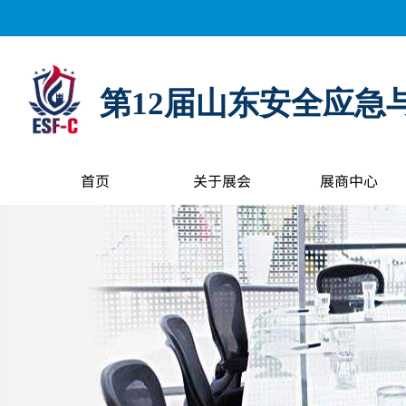
距离展会开幕还有：
0
天
0
小时
0
分钟
0
秒
第12届山东安全应急
首页
关于展会
展商中心