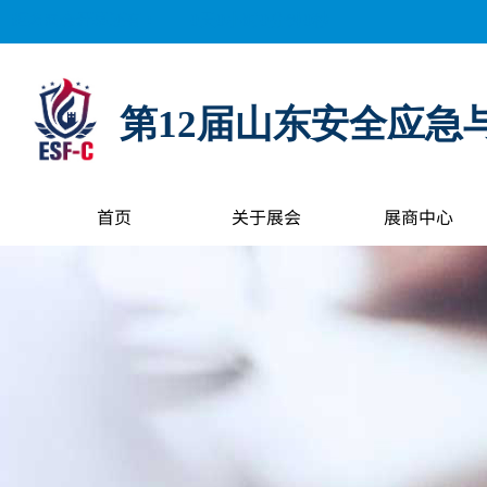
距离展会开幕还有：
0
天
0
小时
0
分钟
0
秒
第12届山东安全应急
首页
关于展会
展商中心