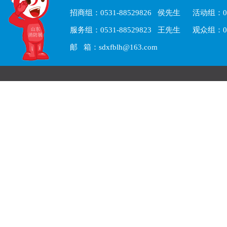
招商组：0531-88529826 侯先生 活动组：05
服务组：0531-88529823 王先生 观众组：05
邮 箱：sdxfblh@163.com