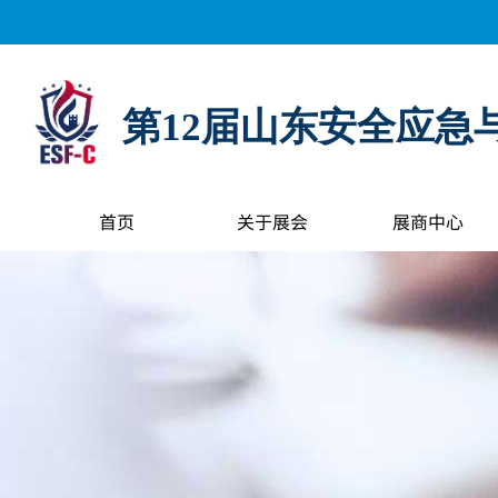
距离展会开幕还有：
0
天
0
小时
0
分钟
0
秒
第12届山东安全应急
首页
关于展会
展商中心