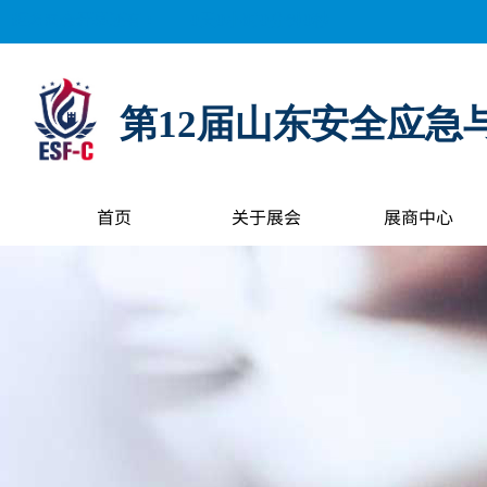
距离展会开幕还有：
0
天
0
小时
0
分钟
0
秒
第12届山东安全应急
首页
关于展会
展商中心