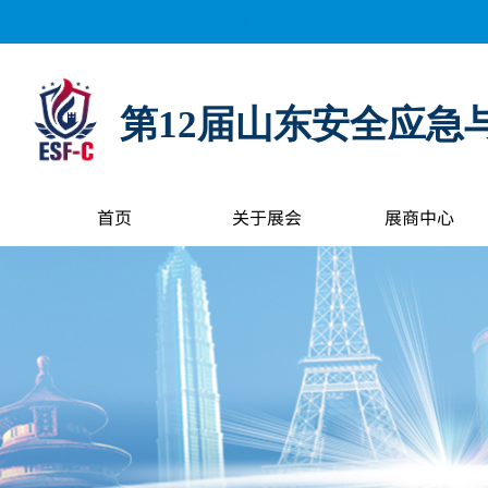
距离展会开幕还有：
0
天
0
小时
0
分钟
0
秒
第12届山东安全应急
首页
关于展会
展商中心