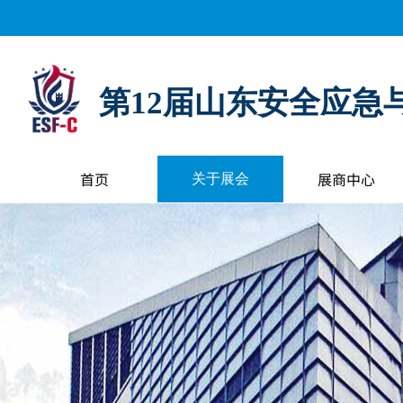
距离展会开幕还有：
0
天
0
小时
0
分钟
0
秒
第12届山东安全应急
首页
展商中心
关于展会