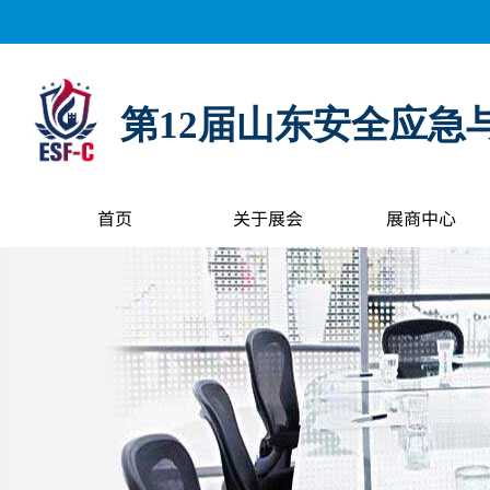
距离展会开幕还有：
0
天
0
小时
0
分钟
0
秒
第12届山东安全应急
首页
关于展会
展商中心