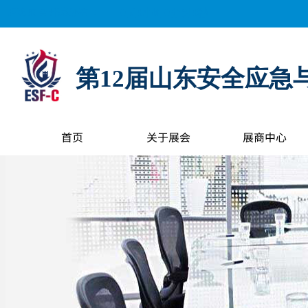
距离展会开幕还有：
0
天
0
小时
0
分钟
0
秒
第12届山东安全应急
首页
关于展会
展商中心