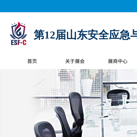
距离展会开幕还有：
0
天
0
小时
0
分钟
0
秒
第12届山东安全应急
首页
关于展会
展商中心